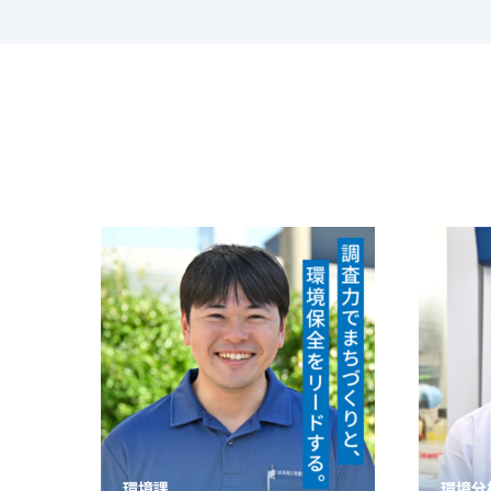
環境分析課
地温セ