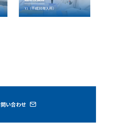
T.M（平成28年入所）
A.M（令和
お問い合わせ