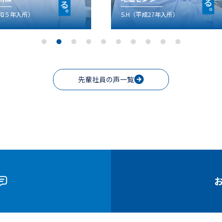
平成27年入所）
Y.I（平成30年入所）
先輩社員の声一覧