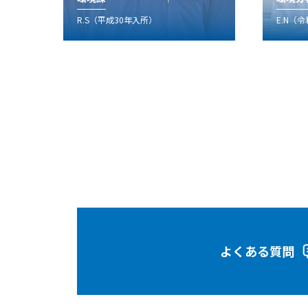
E.N（令和５年入所）
S.H（
よくある質問