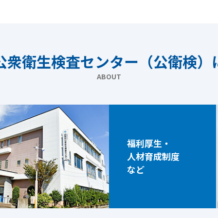
公衆衛生検査センター（公衛検）
ABOUT
福利厚生・
人材育成制度
など