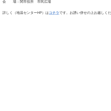
会 場：関市役所 市民広場
詳しく（地温センターHP）は
コチラ
です。お誘い併せの上お越しく