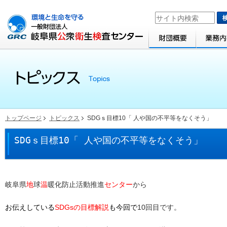
トップページ
トピックス
SDGｓ目標10「 人や国の不平等をなくそう」
SDGｓ目標10「 人や国の不平等をなくそう」
岐阜県
地
球
温
暖化防止活動推進
センター
から
お伝えしている
SDGsの目標解説
も今回で
10回目です。