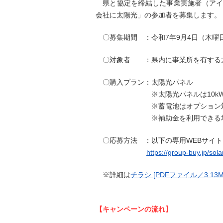
県と協定を締結した事業実施者（アイ
会社に太陽光」の参加者を募集します。
〇募集期間 ：令和7年9月4日（木曜
〇対象者 ：県内に事業所を有する
〇購入プラン：太陽光パネル
※太陽光パネルは10kW以上2
※蓄電池はオプション対
​ ※補助金を利用できる場
〇応募方法 ：以下の専用WEBサイト
​
https://group-buy.jp/sol
※詳細は
チラシ [PDFファイル／3.13M
【キャンペーンの流れ】