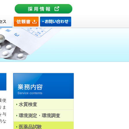
接使
水質検査
りま
を与
環境測定・環境調査
的な
医薬品試験